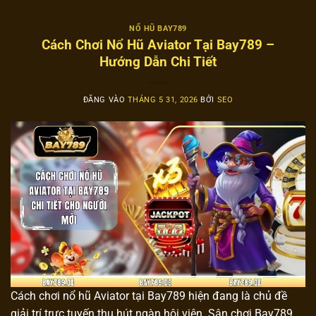
NỔ HŨ BAY789
Cách Chơi Nổ Hũ Aviator Tại Bay789 –
Hướng Dẫn Chi Tiết
ĐĂNG VÀO
THÁNG 5 31, 2026
BỞI
SEO
Cách chơi nổ hũ Aviator tại Bay789 hiện đang là chủ đề
giải trí trực tuyến thu hút ngàn hội viên. Sân chơi Bay789