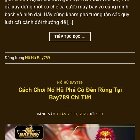
đã xây dựng một cơ chế cá cược máy bay vô cùng minh
bạch và hiện đại. Hãy cùng khám phá tường tận các quy
luật cất cánh đổi thưởng để […]
TIẾP TỤC ĐỌC
→
Đăng trong
Nổ Hũ Bay789
NỔ HŨ BAY789
Cách Chơi Nổ Hũ Phá Cỗ Đèn Rồng Tại
Bay789 Chi Tiết
ĐĂNG VÀO
THÁNG 5 31, 2026
BỞI
SEO