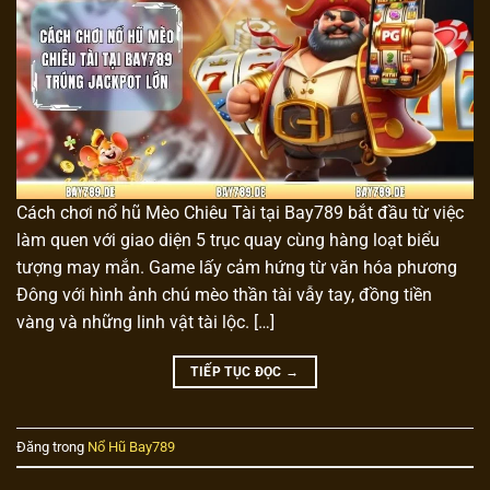
Cách chơi nổ hũ Mèo Chiêu Tài tại Bay789 bắt đầu từ việc
làm quen với giao diện 5 trục quay cùng hàng loạt biểu
tượng may mắn. Game lấy cảm hứng từ văn hóa phương
Đông với hình ảnh chú mèo thần tài vẫy tay, đồng tiền
vàng và những linh vật tài lộc. […]
TIẾP TỤC ĐỌC
→
Đăng trong
Nổ Hũ Bay789