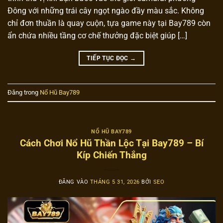
Đông với những trái cây ngọt ngào đầy màu sắc. Không
chỉ đơn thuần là quay cuộn, tựa game này tại Bay789 còn
ẩn chứa nhiều tầng cơ chế thưởng đặc biệt giúp […]
TIẾP TỤC ĐỌC
→
Đăng trong
Nổ Hũ Bay789
NỔ HŨ BAY789
Cách Chơi Nổ Hũ Thần Lộc Tại Bay789 – Bí
Kíp Chiến Thắng
ĐĂNG VÀO
THÁNG 5 31, 2026
BỞI
SEO