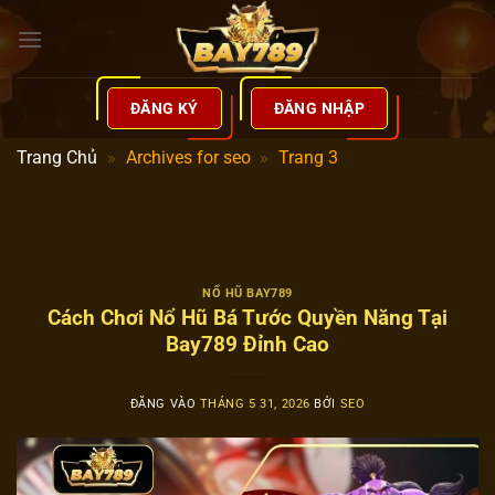
Bỏ
qua
nội
dung
ĐĂNG KÝ
ĐĂNG NHẬP
Trang Chủ
»
Archives for seo
»
Trang 3
NỔ HŨ BAY789
Cách Chơi Nổ Hũ Bá Tước Quyền Năng Tại
Bay789 Đỉnh Cao
ĐĂNG VÀO
THÁNG 5 31, 2026
BỞI
SEO