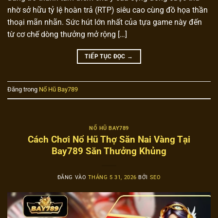
nhờ sở hữu tỷ lệ hoàn trả (RTP) siêu cao cùng đồ họa thần
thoại mãn nhãn. Sức hút lớn nhất của tựa game này đến
từ cơ chế dòng thưởng mở rộng […]
TIẾP TỤC ĐỌC
→
Đăng trong
Nổ Hũ Bay789
NỔ HŨ BAY789
Cách Chơi Nổ Hũ Thợ Săn Nai Vàng Tại
Bay789 Săn Thưởng Khủng
ĐĂNG VÀO
THÁNG 5 31, 2026
BỞI
SEO