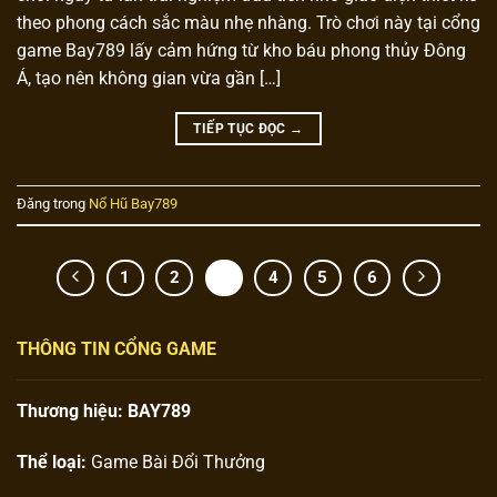
theo phong cách sắc màu nhẹ nhàng. Trò chơi này tại cổng
game Bay789 lấy cảm hứng từ kho báu phong thủy Đông
Á, tạo nên không gian vừa gần […]
TIẾP TỤC ĐỌC
→
Đăng trong
Nổ Hũ Bay789
1
2
3
4
5
6
THÔNG TIN CỔNG GAME
Thương hiệu:
BAY789
Thể loại:
Game Bài Đổi Thưởng