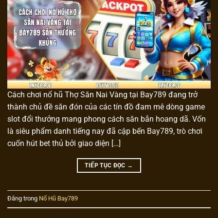
Cách chơi nổ hũ Thợ Săn Nai Vàng tại Bay789 đang trở
thành chủ đề săn đón của các tín đồ đam mê dòng game
slot đổi thưởng mang phong cách săn bắn hoang dã. Vốn
là siêu phẩm danh tiếng nay đã cập bến Bay789, trò chơi
cuốn hút bet thủ bởi giao diện […]
TIẾP TỤC ĐỌC
→
Đăng trong
Nổ Hũ Bay789