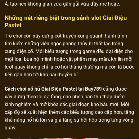
Á, tạo nên không gian vừa gần gũi vừa đầy mê hoặc.
Những nét riêng biệt trong sảnh slot Giai Điệu
Pastet
Trò chơi còn xây dựng cốt truyện xung quanh hành trình
tìm kiếm những viên ngọc phong thủy bị thất lạc trong
cung điện cổ. Mỗi biểu tượng trong game đều đại diện cho
một loại bùa hộ mệnh hoặc vật phẩm may mắn, khiến mỗi
lượt quay không chỉ là cơ hội thắng thưởng mà còn là bước
tiến gần hơn tới kho báu huyền bí.
Cách chơi nổ hũ Giai Điệu Pastet tại Bay789
cũng được
xây dựng theo lối đa tầng, cho phép bạn thu thập điểm
kinh nghiệm và mở khóa các giai đoạn kho báu mới. Mỗi
cấp độ sẽ xuất hiện thêm các biểu tượng cao cấp hơn, tăng
khả năng nổ hũ lớn và gia tăng sự hồi hộp trong từng vòng
quay.