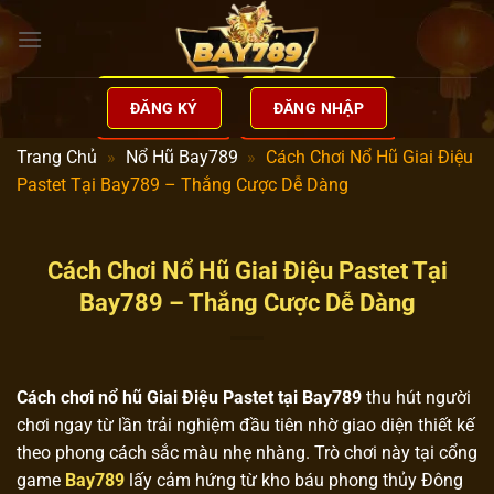
Bỏ
qua
nội
dung
ĐĂNG KÝ
ĐĂNG NHẬP
Trang Chủ
»
Nổ Hũ Bay789
»
Cách Chơi Nổ Hũ Giai Điệu
Pastet Tại Bay789 – Thắng Cược Dễ Dàng
Cách Chơi Nổ Hũ Giai Điệu Pastet Tại
Bay789 – Thắng Cược Dễ Dàng
Cách chơi nổ hũ Giai Điệu Pastet tại Bay789
thu hút người
chơi ngay từ lần trải nghiệm đầu tiên nhờ giao diện thiết kế
theo phong cách sắc màu nhẹ nhàng. Trò chơi này tại cổng
game
Bay789
lấy cảm hứng từ kho báu phong thủy Đông