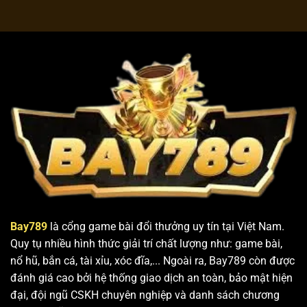
Bay789
là cổng game bài đổi thưởng uy tín tại Việt Nam.
Quy tụ nhiều hình thức giải trí chất lượng như: game bài,
nổ hũ, bắn cá, tài xỉu, xóc đĩa,... Ngoài ra, Bay789 còn được
đánh giá cao bởi hệ thống giao dịch an toàn, bảo mật hiện
đại, đội ngũ CSKH chuyên nghiệp và danh sách chương