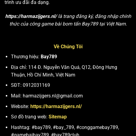
trình ưu đãi đa dạng.
https://harmazijgers.nl/
là trang đăng ký, đăng nhập chính
thức của công game bài bom tấn Bay789 tại Việt Nam.
Về Chúng Tôi
Thương hiệu:
Bay789
Địa chỉ: 114 Đ. Nguyễn Văn Quá, Q12, Đông Hưng
Thuận, Hồ Chí Minh, Việt Nam
SĐT: 0912031169
Mail:
harmazijgers.nl@gmail.com
Website:
https://harmazijgers.nl/
Sơ đồ trang web:
Sitemap
Hashtag: #bay789, #bay_789, #conggamebay789,
#gamebaibay789, #bay789club