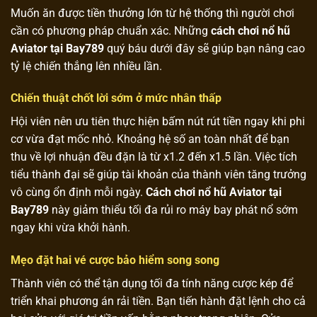
Muốn ăn được tiền thưởng lớn từ hệ thống thì người chơi
cần có phương pháp chuẩn xác. Những
cách chơi nổ hũ
Aviator tại Bay789
quý báu dưới đây sẽ giúp bạn nâng cao
tỷ lệ chiến thắng lên nhiều lần.
Chiến thuật chốt lời sớm ở mức nhân thấp
Hội viên nên ưu tiên thực hiện bấm nút rút tiền ngay khi phi
cơ vừa đạt mốc nhỏ. Khoảng hệ số an toàn nhất để bạn
thu về lợi nhuận đều đặn là từ x1.2 đến x1.5 lần. Việc tích
tiểu thành đại sẽ giúp tài khoản của thành viên tăng trưởng
vô cùng ổn định mỗi ngày.
Cách chơi nổ hũ Aviator tại
Bay789
này giảm thiểu tối đa rủi ro máy bay phát nổ sớm
ngay khi vừa khởi hành.
Mẹo đặt hai vé cược bảo hiểm song song
Thành viên có thể tận dụng tối đa tính năng cược kép để
triển khai phương án rải tiền. Bạn tiến hành đặt lệnh cho cả