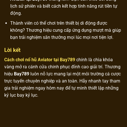
lịch sử phiên và biết cách kết hợp tính năng rút tiền tự
động.
Thành viên có thể chơi trên thiết bị di động được
không? Thương hiệu cung cấp ứng dụng mượt mà giúp
bạn trải nghiệm săn thưởng mọi lúc mọi nơi tiện lợi.
Lời kết
Cách chơi nổ hũ Aviator tại Bay789
chính là chìa khóa
vàng mở ra cánh cửa chinh phục đỉnh cao giải trí. Thương
hiệu
Bay789
luôn nỗ lực mang lại một môi trường cá cược
trực tuyến chuyên nghiệp và an toàn. Hãy nhanh tay tham
gia trải nghiệm ngay hôm nay để tự mình thiết lập những
kỷ lục bay kỷ lục.