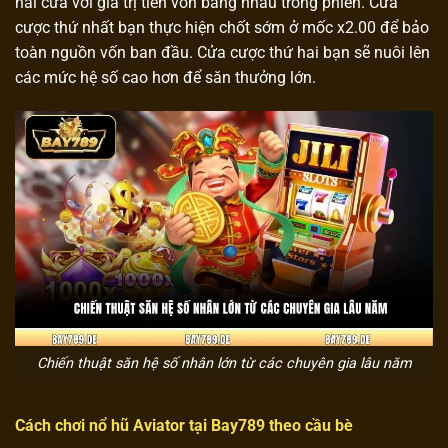
hai cửa với giá trị tiền vốn bằng nhau trong phiên. Cửa
cược thứ nhất bạn thực hiện chốt sớm ở mốc x2.00 để bảo
toàn nguồn vốn ban đầu. Cửa cược thứ hai bạn sẽ nuôi lên
các mức hệ số cao hơn để săn thưởng lớn.
Chiến thuật săn hệ số nhân lớn từ các chuyên gia lâu năm
Cách chơi nổ hũ Aviator tại Bay789 theo cầu bè