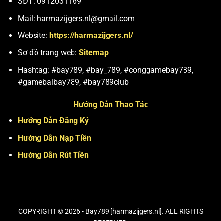
SĐT: 0912031169
Mail:
harmazijgers.nl@gmail.com
Website:
https://harmazijgers.nl/
Sơ đồ trang web:
Sitemap
Hashtag: #bay789, #bay_789, #conggamebay789,
#gamebaibay789, #bay789club
Hướng Dẫn Thao Tác
Hướng Dẫn Đăng Ký
Hướng Dẫn Nạp Tiền
Hướng Dẫn Rút Tiền
COPYRIGHT © 2026 - Bay789 [harmazijgers.nl]. ALL RIGHTS