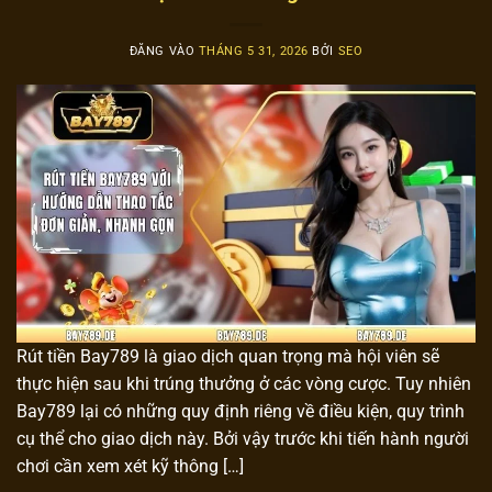
ĐĂNG VÀO
THÁNG 5 31, 2026
BỞI
SEO
Rút tiền Bay789 là giao dịch quan trọng mà hội viên sẽ
thực hiện sau khi trúng thưởng ở các vòng cược. Tuy nhiên
Bay789 lại có những quy định riêng về điều kiện, quy trình
cụ thể cho giao dịch này. Bởi vậy trước khi tiến hành người
chơi cần xem xét kỹ thông […]