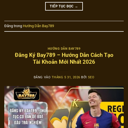
TIẾP TỤC ĐỌC
→
Đăng trong
Hướng Dẫn Bay789
HƯỚNG DẪN BAY789
Đăng Ký Bay789 – Hướng Dẫn Cách Tạo
Tài Khoản Mới Nhất 2026
ĐĂNG VÀO
THÁNG 5 31, 2026
BỞI
SEO