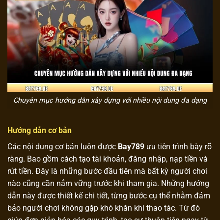
Chuyên mục hướng dẫn xây dựng với nhiều nội dung đa dạng
Hướng dẫn cơ bản
Các nội dung cơ bản luôn được
Bay789
ưu tiên trình bày rõ
ràng. Bao gồm cách tạo tài khoản, đăng nhập, nạp tiền và
rút tiền. Đây là những bước đầu tiên mà bất kỳ người chơi
nào cũng cần nắm vững trước khi tham gia. Những hướng
dẫn này được thiết kế chi tiết, từng bước cụ thể nhằm đảm
bảo người chơi không gặp khó khăn khi thao tác. Từ đó