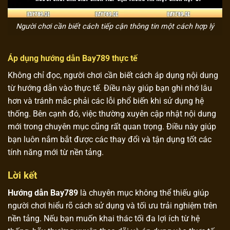
Người chơi cần biết cách tiếp cận thông tin một cách hợp lý
Áp dụng hướng dẫn Bay789 thực tế
Không chỉ đọc, người chơi cần biết cách áp dụng nội dung
từ hướng dẫn vào thực tế. Điều này giúp bạn ghi nhớ lâu
hơn và tránh mắc phải các lỗi phổ biến khi sử dụng hệ
thống. Bên cạnh đó, việc thường xuyên cập nhật nội dung
mới trong chuyên mục cũng rất quan trọng. Điều này giúp
bạn luôn nắm bắt được các thay đổi và tận dụng tốt các
tính năng mới từ nền tảng.
Lời kết
Hướng dẫn Bay789
là chuyên mục không thể thiếu giúp
người chơi hiểu rõ cách sử dụng và tối ưu trải nghiệm trên
nền tảng. Nếu bạn muốn khai thác tối đa lợi ích từ hệ