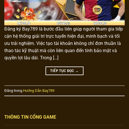
Đăng ký Bay789 là bước đầu tiên giúp người tham gia tiếp
cận hệ thống giải trí trực tuyến hiện đại, minh bạch và tối
ưu trải nghiệm. Việc tạo tài khoản không chỉ đơn thuần là
thao tác kỹ thuật mà còn liên quan đến tính bảo mật và
quyền lợi lâu dài. Trong […]
TIẾP TỤC ĐỌC
→
Đăng trong
Hướng Dẫn Bay789
THÔNG TIN CỔNG GAME