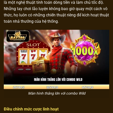
là một nghệ thuật tính toán dòng tiền và làm chủ tốc độ.
Những tay chơi lão luyện không bao giờ quay một cách vô
thức, họ luôn có những chiến thuật riêng để kích hoạt thuật
toán nhả thưởng của hệ thống.
Màn hình thắng lớn với combo Wild
Điều chỉnh mức cược linh hoạt