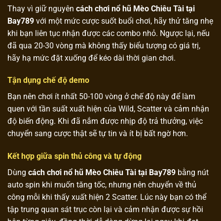
Thay vì giữ nguyên
cách chơi nổ hũ Mèo Chiêu Tài tại
Bay789
với một mức cược suốt buổi chơi, hãy thử tăng nhẹ
khi bạn liên tục nhận được các combo nhỏ. Ngược lại, nếu
đã qua 20-30 vòng mà không thấy biểu tượng có giá trị,
hãy hạ mức đặt xuống để kéo dài thời gian chơi.
Tận dụng chế độ demo
Bạn nên chơi ít nhất 50-100 vòng ở chế độ này để làm
quen với tần suất xuất hiện của Wild, Scatter và cảm nhận
độ biến động. Khi đã nắm được nhịp độ trả thưởng, việc
chuyển sang cược thật sẽ tự tin và ít bị bất ngờ hơn.
Kết hợp giữa spin thủ công và tự động
Dùng
cách chơi nổ hũ Mèo Chiêu Tài tại Bay789
bằng nút
auto spin khi muốn tăng tốc, nhưng nên chuyển về thủ
công mỗi khi thấy xuất hiện 2 Scatter. Lúc này bạn có thể
tập trung quan sát trục còn lại và cảm nhận được sự hồi