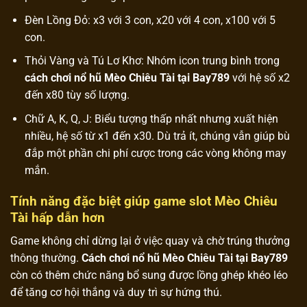
Đèn Lồng Đỏ: x3 với 3 con, x20 với 4 con, x100 với 5
con.
Thỏi Vàng và Tú Lơ Khơ: Nhóm icon trung bình trong
cách chơi nổ hũ Mèo Chiêu Tài tại Bay789
với hệ số x2
đến x80 tùy số lượng.
Chữ A, K, Q, J: Biểu tượng thấp nhất nhưng xuất hiện
nhiều, hệ số từ x1 đến x30. Dù trả ít, chúng vẫn giúp bù
đắp một phần chi phí cược trong các vòng không may
mắn.
Tính năng đặc biệt giúp game slot Mèo Chiêu
Tài hấp dẫn hơn
Game không chỉ dừng lại ở việc quay và chờ trúng thưởng
thông thường.
Cách chơi nổ hũ Mèo Chiêu Tài tại Bay789
còn có thêm chức năng bổ sung được lồng ghép khéo léo
để tăng cơ hội thắng và duy trì sự hứng thú.