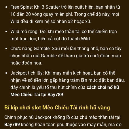
Free Spins: Khi 3 Scatter trở lên xuất hiện, bạn nhận từ
10 đến 20 vòng quay miễn phí. Trong chế độ này, mọi
Wild đều đi kèm hệ số nhân x2 hoặc x3.
Wild mở rộng: Đôi khi mèo thần tài có thể chiếm trọn
một trục dọc, biến cả cột đó thành Wild.
Chức năng Gamble: Sau mỗi lần thắng nhỏ, bạn có tùy
chọn nhấn nút Gamble để tham gia trò chơi đoán màu
hoặc đoán hoa.
Jackpot tích lũy: Khi may mắn kích hoạt, bạn có thể
nhận về số tiền lớn gấp hàng trăm lần mức đặt ban đầu,
đây chính là yếu tố thu hút chính của
cách chơi nổ hũ
Mèo Chiêu Tài tại Bay789
.
Bí kíp chơi slot Mèo Chiêu Tài rinh hũ vàng
Chinh phục hũ Jackpot khổng lồ của chú mèo thần tài tại
Bay789
không hoàn toàn phụ thuộc vào may mắn, mà đó