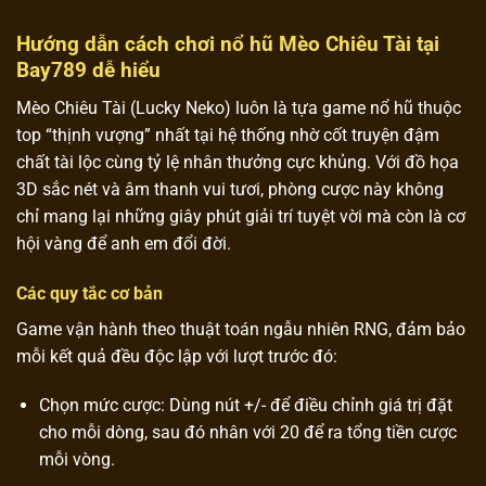
Hướng dẫn cách chơi nổ hũ Mèo Chiêu Tài tại
Bay789 dễ hiểu
Mèo Chiêu Tài (Lucky Neko) luôn là tựa game nổ hũ thuộc
top “thịnh vượng” nhất tại hệ thống nhờ cốt truyện đậm
chất tài lộc cùng tỷ lệ nhân thưởng cực khủng. Với đồ họa
3D sắc nét và âm thanh vui tươi, phòng cược này không
chỉ mang lại những giây phút giải trí tuyệt vời mà còn là cơ
hội vàng để anh em đổi đời.
Các quy tắc cơ bản
Game vận hành theo thuật toán ngẫu nhiên RNG, đảm bảo
mỗi kết quả đều độc lập với lượt trước đó:
Chọn mức cược: Dùng nút +/- để điều chỉnh giá trị đặt
cho mỗi dòng, sau đó nhân với 20 để ra tổng tiền cược
mỗi vòng.