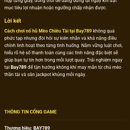
hộp từng giây, đồng thời dễ dàng dừng lại ngay khi đạt
mục tiêu lợi nhuận hoặc ngưỡng chấp nhận được.
Lời kết
Cách chơi nổ hũ Mèo Chiêu Tài tại Bay789
không quá
phức tạp nhưng đòi hỏi sự kiên nhẫn và khả năng điều
chỉnh linh hoạt theo từng tình huống. Nắm vững luật chơi,
hiểu rõ hệ số thanh toán cùng các tính năng đặc biệt sẽ
giúp bạn tự tin hơn trong mỗi lượt quay. Trải nghiệm ngay
tại
Bay789
để tận hưởng không khí may mắn từ chú mèo
thần tài và săn jackpot khủng mỗi ngày.
THÔNG TIN CỔNG GAME
Thương hiệu:
BAY789