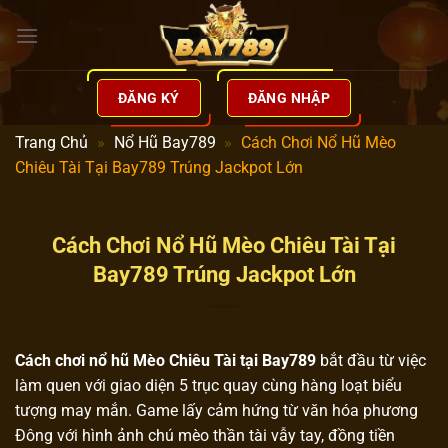
Bỏ
qua
nội
dung
ĐĂNG KÝ
ĐĂNG NHẬP
Trang Chủ
»
Nổ Hũ Bay789
»
Cách Chơi Nổ Hũ Mèo
Chiêu Tài Tại Bay789 Trúng Jackpot Lớn
Cách Chơi Nổ Hũ Mèo Chiêu Tài Tại
Bay789 Trúng Jackpot Lớn
Cách chơi nổ hũ Mèo Chiêu Tài tại Bay789
bắt đầu từ việc
làm quen với giao diện 5 trục quay cùng hàng loạt biểu
tượng may mắn. Game lấy cảm hứng từ văn hóa phương
Đông với hình ảnh chú mèo thần tài vẫy tay, đồng tiền