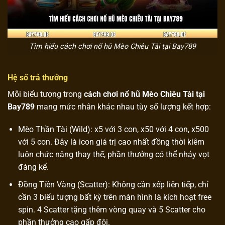
Tìm hiểu cách chơi nổ hũ Mèo Chiêu Tài tại Bay789
Hệ số trả thưởng
Mỗi biểu tượng trong
cách chơi nổ hũ Mèo Chiêu Tài tại
Bay789
mang mức nhân khác nhau tùy số lượng kết hợp:
Mèo Thần Tài (Wild): x5 với 3 con, x50 với 4 con, x500
với 5 con. Đây là icon giá trị cao nhất đồng thời kiêm
luôn chức năng thay thế, phần thưởng có thể nhảy vọt
đáng kể.
Đồng Tiền Vàng (Scatter): Không cần xếp liên tiếp, chỉ
cần 3 biểu tượng bất kỳ trên màn hình là kích hoạt free
spin. 4 Scatter tặng thêm vòng quay và 5 Scatter cho
phần thưởng cao gấp đôi.