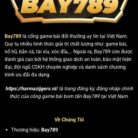
Bay789
là cổng game bài đổi thưởng uy tín tại Việt Nam.
Quy tụ nhiều hình thức giải trí chất lượng như: game bài,
nổ hũ, bắn cá, tài xỉu, xóc đĩa,... Ngoài ra, Bay789 còn được
đánh giá cao bởi hệ thống giao dịch an toàn, bảo mật hiện
đại, đội ngũ CSKH chuyên nghiệp và danh sách chương
trình ưu đãi đa dạng.
https://harmazijgers.nl/
là trang đăng ký, đăng nhập chính
thức của công game bài bom tấn Bay789 tại Việt Nam.
Về Chúng Tôi
Thương hiệu:
Bay789