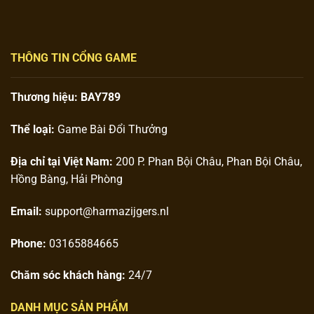
THÔNG TIN CỔNG GAME
Thương hiệu:
BAY789
Thể loại:
Game Bài Đổi Thưởng
Địa chỉ tại Việt Nam:
200 P. Phan Bội Châu, Phan Bội Châu,
Hồng Bàng, Hải Phòng
Email:
support@harmazijgers.nl
Phone:
03165884665
Chăm sóc khách hàng:
24/7
DANH MỤC SẢN PHẨM