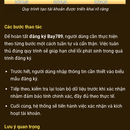
Quy trình tạo tài khoản được triển khai rõ ràng
Các bước thao tác
Để hoàn tất
đăng ký Bay789
, người dùng cần thực hiện
theo từng bước một cách tuần tự và cẩn thận. Việc tuân
thủ đúng quy trình sẽ giúp hạn chế lỗi phát sinh trong quá
trình đăng ký.
Trước hết, người dùng nhập thông tin cần thiết vào biểu
mẫu đăng ký.
Tiếp theo, kiểm tra lại toàn bộ dữ liệu trước khi xác nhận
nhằm đảm bảo tính chính xác, đầy đủ theo thực tế.
Cuối cùng, hệ thống sẽ tiến hành việc xác nhận và kích
hoạt tài khoản.
Lưu ý quan trọng