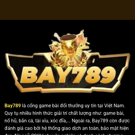
Bay789
là cổng game bài đổi thưởng uy tín tại Việt Nam.
Quy tụ nhiều hình thức giải trí chất lượng như: game bài,
nổ hũ, bắn cá, tài xỉu, xóc đĩa,... Ngoài ra, Bay789 còn được
đánh giá cao bởi hệ thống giao dịch an toàn, bảo mật hiện