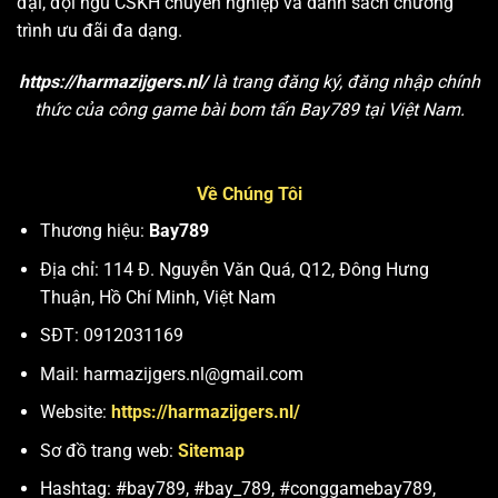
đại, đội ngũ CSKH chuyên nghiệp và danh sách chương
trình ưu đãi đa dạng.
https://harmazijgers.nl/
là trang đăng ký, đăng nhập chính
thức của công game bài bom tấn Bay789 tại Việt Nam.
Về Chúng Tôi
Thương hiệu:
Bay789
Địa chỉ: 114 Đ. Nguyễn Văn Quá, Q12, Đông Hưng
Thuận, Hồ Chí Minh, Việt Nam
SĐT: 0912031169
Mail:
harmazijgers.nl@gmail.com
Website:
https://harmazijgers.nl/
Sơ đồ trang web:
Sitemap
Hashtag: #bay789, #bay_789, #conggamebay789,