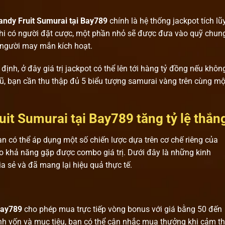
andy Fruit Sumurai tại Bay789
chính là hệ thống jackpot tích lũ
 khi có người đặt cược, một phần nhỏ sẽ được đưa vào quỹ chun
ó người may mắn kích hoạt.
nh, ở đây giá trị jackpot có thể lên tới hàng tỷ đồng nếu không
 hũ, bạn cần thu thập đủ 5 biểu tượng samurai vàng trên cùng mộ
it Sumurai tại Bay789 tăng tỷ lệ thắn
n có thể áp dụng một số chiến lược dựa trên cơ chế riêng của
ao khả năng gặp được combo giá trị. Dưới đây là những kinh
 sẻ và đã mang lại hiệu quả thực tế.
Bay789
cho phép mua trực tiếp vòng bonus với giá bằng 50 đến
ình vốn và mục tiêu, bạn có thể cân nhắc mua thưởng khi cảm t