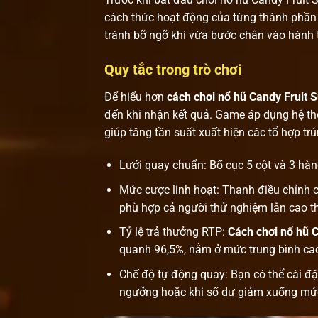
cách thức hoạt động của từng thành phần 
tránh bỡ ngỡ khi vừa bước chân vào hành 
Quy tắc trong trò chơi
Để hiểu hơn
​​cách chơi nổ hũ Candy Fruit 
đến khi nhận kết quả. Game áp dụng hệ thố
giúp tăng tần suất xuất hiện các tổ hợp trú
Lưới quay chuẩn: Bố cục 5 cột và 3 hàn
Mức cược linh hoạt: Thanh điều chỉnh c
phù hợp cả người thử nghiệm lẫn cao t
Tỷ lệ trả thưởng RTP:
Cách chơi nổ hũ 
quanh 96,5%, nằm ở mức trung bình cao 
Chế độ tự động quay: Bạn có thể cài đặ
ngưỡng hoặc khi số dư giảm xuống mứ