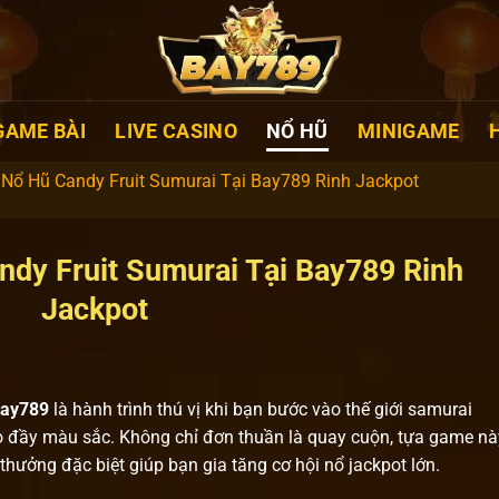
GAME BÀI
LIVE CASINO
NỔ HŨ
MINIGAME
 Nổ Hũ Candy Fruit Sumurai Tại Bay789 Rinh Jackpot
ndy Fruit Sumurai Tại Bay789 Rinh
Jackpot
Bay789
là hành trình thú vị khi bạn bước vào thế giới samurai
o đầy màu sắc. Không chỉ đơn thuần là quay cuộn, tựa game nà
hưởng đặc biệt giúp bạn gia tăng cơ hội nổ jackpot lớn.