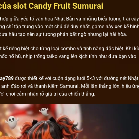
của slot Candy Fruit Sumurai
 hợp giữa yếu tố văn hóa Nhật Bản và những biểu tượng trái cây
ống chỉ tập trung vào một chủ đề duy nhất, game này xen kẽ hìn
dưa hấu tạo nên sự tương phản bất ngờ nhưng lại hài hòa.
kế riêng biệt cho từng loại combo và tính năng đặc biệt. Khi kí
c nổ hũ, nhịp trống taiko vang lên kịch tính như đưa bạn vào
Bay789
được thiết kế với cuộn dạng lưới 5×3 với đường nét Nhật
 anh đào rơi và thanh kiếm Samurai. Mỗi lần thắng lớn, hiệu ứn
i chơi cảm nhận rõ giá trị của chiến thắng.