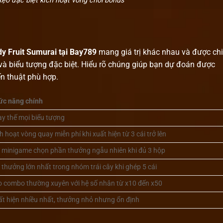
kẹo đặc biệt kích hoạt vòng chơi bonus
dy Fruit Sumurai tại Bay789
mang giá trị khác nhau và được ch
và biểu tượng đặc biệt. Hiểu rõ chúng giúp bạn dự đoán được
n thuật phù hợp.
ức năng chính
y thế mọi biểu tượng
h hoạt vòng quay miễn phí khi xuất hiện từ 3 cái trở lên
 minigame chọn phần thưởng ngẫu nhiên khi đủ 3 hộp
 thưởng lớn nhất trong nhóm trái cây khi ghép 5 cái
o combo thường xuyên với hệ số nhân từ x10 đến x50
t hiện nhiều nhất, thưởng nhỏ nhưng ổn định