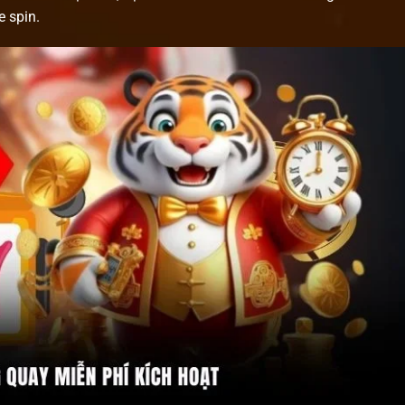
 spin.