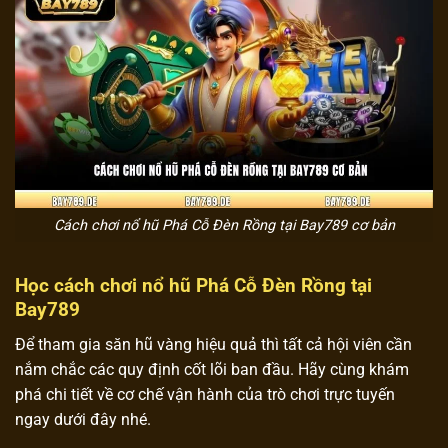
Cách chơi nổ hũ Phá Cỗ Đèn Rồng tại Bay789 cơ bản
Học cách chơi nổ hũ Phá Cỗ Đèn Rồng tại
Bay789
Để tham gia săn hũ vàng hiệu quả thì tất cả hội viên cần
nắm chắc các quy định cốt lõi ban đầu. Hãy cùng khám
phá chi tiết về cơ chế vận hành của trò chơi trực tuyến
ngay dưới đây nhé.