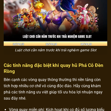
Luật chơi cần nắm trước khi trải nghiệm game Slot
Các tính năng đặc biệt khi quay hũ Phá Cỗ Đèn
Rồng
Bên cạnh các vòng quay thông thường thì nền tảng còn
tích hợp nhiều cơ chế vô cùng độc đáo. Hãy cùng khám
phá các tính năng ưu việt giúp tối ưu hóa lợi nhuận ngay
sau đây nhé.
Vòng quay miễn phí: Kích hoạt khi có đủ số lượng biểu