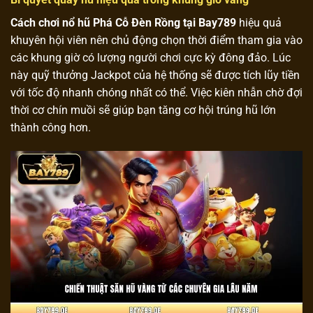
Cách chơi nổ hũ Phá Cỗ Đèn Rồng tại Bay789
hiệu quả
khuyên hội viên nên chủ động chọn thời điểm tham gia vào
các khung giờ có lượng người chơi cực kỳ đông đảo. Lúc
này quỹ thưởng Jackpot của hệ thống sẽ được tích lũy tiền
với tốc độ nhanh chóng nhất có thể. Việc kiên nhẫn chờ đợi
thời cơ chín muồi sẽ giúp bạn tăng cơ hội trúng hũ lớn
thành công hơn.