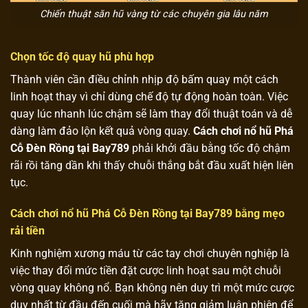
Chiến thuật săn hũ vàng từ các chuyên gia lâu năm
Chọn tốc độ quay hũ phù hợp
Thành viên cần điều chỉnh nhịp độ bấm quay một cách
linh hoạt thay vì chỉ dùng chế độ tự động hoàn toàn. Việc
quay lúc nhanh lúc chậm sẽ làm thay đổi thuật toán và dễ
dàng làm đảo lộn kết quả vòng quay.
Cách chơi nổ hũ Phá
Cỗ Đèn Rồng tại Bay789
phải khởi đầu bằng tốc độ chậm
rãi rồi tăng dần khi thấy chuỗi thắng bắt đầu xuất hiện liên
tục.
Cách chơi nổ hũ Phá Cỗ Đèn Rồng tại Bay789 bằng mẹo
rải tiền
Kinh nghiệm xương máu từ các tay chơi chuyên nghiệp là
việc thay đổi mức tiền đặt cược linh hoạt sau một chuỗi
vòng quay không nổ. Bạn không nên duy trì một mức cược
duy nhất từ đầu đến cuối mà hãy tăng giảm luân phiên để