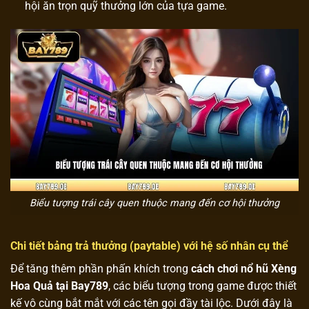
hội ăn trọn quỹ thưởng lớn của tựa game.
Biểu tượng trái cây quen thuộc mang đến cơ hội thưởng
Chi tiết bảng trả thưởng (paytable) với hệ số nhân cụ thể
Để tăng thêm phần phấn khích trong
cách chơi nổ hũ Xèng
Hoa Quả tại Bay789
, các biểu tượng trong game được thiết
kế vô cùng bắt mắt với các tên gọi đầy tài lộc. Dưới đây là