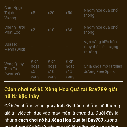
Cam Ngọt
Nhóm hoa quả phổ
Thịnh
x5
x20
x50
thông
Vượng
Chanh Tươi
Nhóm hoa quả phổ
x2
x10
x30
Phát Lộc
thông
Vạn năng biến hóa,
Bùa Hộ
–
–
–
thay thế biểu tượng
Mệnh (Wild)
thường
Kích
Kích
Kích
Vòng Quay
hoạt
hoạt
hoạt
Chìa khóa mở ra thiên
Tinh Tú
x5
x10
x15
đường Free Spins
(Scatter)
vòng
vòng
vòng
Cách chơi nổ hũ Xèng Hoa Quả tại Bay789 giật
hũ từ bậc thầy
Để biến những vòng quay trái cây thành những hũ thưởng
giá trị, việc chỉ dựa vào may mắn là chưa đủ. Dưới đây là
những
cách chơi nổ hũ Xèng Hoa Quả tại Bay789
xương