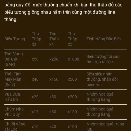
bảng quy đổi mức thưởng chuẩn khi bạn thu thập đủ các
biểu tượng giống nhau nằm trên cùng một đường line
thắng:
Thu
Thu
Thu
Biểu Tượng
Thập
Thập
Thập
Tính Năng Đặc Biệt
x3
x4
x5
Thỏi Vàng
Biểu tượng tối cao,
Đại Cát
x50
x200
x1000
ôm trọn tài lộc
(BAR)
Thất Tinh
Siêu siêu nhân
May Mắn
x40
x150
x500
thưởng, nhân đôi
(Số 7)
niềm vui
Vua Dưa
Nhóm hoa quả
x20
x80
x200
Hấu Đỏ
thượng hạng
Chùm Nho
Nhóm hoa quả
x15
x60
x150
Phú Quý
thượng hạng
Chuối Vàng
Nhóm hoa quả trung
x10
x40
x100
Tài Lộc
lưu