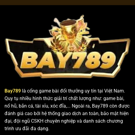
Bay789
là cổng game bài đổi thưởng uy tín tại Việt Nam.
Quy tụ nhiều hình thức giải trí chất lượng như: game bài,
nổ hũ, bắn cá, tài xỉu, xóc đĩa,... Ngoài ra, Bay789 còn được
đánh giá cao bởi hệ thống giao dịch an toàn, bảo mật hiện
đại, đội ngũ CSKH chuyên nghiệp và danh sách chương
trình ưu đãi đa dạng.