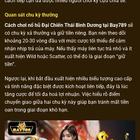
cách tiếp cận đã được nhiều người chơi kỳ cựu chia sẻ.
Quan sát chu kỳ thưởng
Cách chơi nổ hũ Đại Chiến Thái Bình Dương tại Bay789
sẽ
có chu kỳ xả thưởng và giữ tiền riêng. Bạn nên theo dõi
khoảng 20-30 vòng đầu với mức cược tối thiểu để cảm
nhận nhịp trả của máy. Nếu thấy máy liên tục trả nhỏ và ít
xuất hiện Wild hoặc Scatter, có thể đó là giai đoạn “giữ
tiền”.
Ngược lại, khi bắt đầu xuất hiện nhiều biểu tượng cao cấp
và tính năng đặc biệt được kích hoạt liên tiếp, đây là lúc
tăng cược để tối đa hoá lợi nhuận. Việc hiểu rõ điểm
chuyển giao giữa hai chu kỳ này giúp bạn tránh mất tiền
oan trong giai đoạn khô hạn.