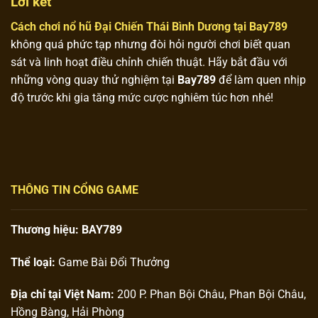
Lời kết
Cách chơi nổ hũ Đại Chiến Thái Bình Dương tại Bay789
không quá phức tạp nhưng đòi hỏi người chơi biết quan
sát và linh hoạt điều chỉnh chiến thuật. Hãy bắt đầu với
những vòng quay thử nghiệm tại
Bay789
để làm quen nhịp
độ trước khi gia tăng mức cược nghiêm túc hơn nhé!
THÔNG TIN CỔNG GAME
Thương hiệu:
BAY789
Thể loại:
Game Bài Đổi Thưởng
Địa chỉ tại Việt Nam:
200 P. Phan Bội Châu, Phan Bội Châu,
Hồng Bàng, Hải Phòng