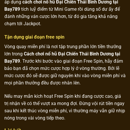
áp dụng
cách chơi nổ hũ Đại Chiến Thái Bình Dương tại
Bay789
tích luỹ điểm từ Mini Game rồi dùng số dư ấy để
đánh những ván cược lớn hơn, từ đó gia tăng khả năng
chạm tới Jackpot.
Tận dụng giai đoạn free spin
Vòng quay miễn phí là nơi tập trung phần lớn tiền thưởng
lớn trong
Cách chơi nổ hũ Đại Chiến Thái Bình Dương tại
Bay789
. Trước khi bước vào giai đoạn Free Spin, hãy đảm
bảo bạn đã chọn mức cược hợp lý ở vòng thường. Bởi lẽ
mức cược đó sẽ được giữ nguyên khi vào vòng miễn phí và
mọi phần thưởng đều được nhân lên.
Nếu may mắn kích hoạt Free Spin khi đang cược cao, giá
trị nhận về có thể vượt xa mong đợi. Đừng vội rút tiền ngay
sau khi kết thúc vòng miễn phí, vì thường máy vẫn giữ nhịp
nóng trong vài vòng tiếp theo.