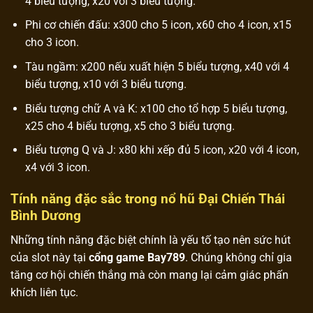
4 biểu tượng, x20 với 3 biểu tượng.
Phi cơ chiến đấu: x300 cho 5 icon, x60 cho 4 icon, x15
cho 3 icon.
Tàu ngầm: x200 nếu xuất hiện 5 biểu tượng, x40 với 4
biểu tượng, x10 với 3 biểu tượng.
Biểu tượng chữ A và K: x100 cho tổ hợp 5 biểu tượng,
x25 cho 4 biểu tượng, x5 cho 3 biểu tượng.
Biểu tượng Q và J: x80 khi xếp đủ 5 icon, x20 với 4 icon,
x4 với 3 icon.
Tính năng đặc sắc trong nổ hũ Đại Chiến Thái
Bình Dương
Những tính năng đặc biệt chính là yếu tố tạo nên sức hút
của slot này tại
cổng game Bay789
. Chúng không chỉ gia
tăng cơ hội chiến thắng mà còn mang lại cảm giác phấn
khích liên tục.