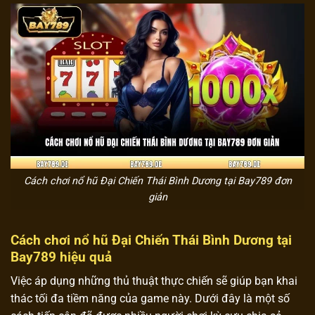
Cách chơi nổ hũ Đại Chiến Thái Bình Dương tại Bay789 đơn
giản
Cách chơi nổ hũ Đại Chiến Thái Bình Dương tại
Bay789 hiệu quả
Việc áp dụng những thủ thuật thực chiến sẽ giúp bạn khai
thác tối đa tiềm năng của game này. Dưới đây là một số