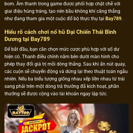
bom. Âm thanh trong game được phối hợp chặt chẽ với
giai điệu hùng tráng, tạo nên bầu không khí căng thẳng
như đang tham gia một cuộc đổ bộ thực thụ tại
Bay789
.
Hiểu rõ cách chơi nổ hũ Đại Chiến Thái Bình
Dương tại Bay789
Để bắt đầu, bạn cần chọn mức cược phù hợp với số dư
hiện có. Thanh điều chỉnh nằm bên dưới màn hình cho
phép thay đổi giá trị mỗi dòng thắng. Sau khi ấn nút quay,
các cuộn sẽ chuyển động và dừng lại theo thuật toán ngẫu
nhiên. Nếu ba biểu tượng giống nhau xếp liền nhau từ trái
sang phải trên một dòng trả thưởng đã kích hoạt, phần
thưởng sẽ được cộng vào tài khoản ngay lập tức.