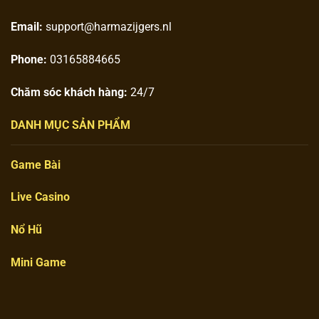
Email:
support@harmazijgers.nl
Phone:
03165884665
Chăm sóc khách hàng:
24/7
DANH MỤC SẢN PHẨM
Game Bài
Live Casino
Nổ Hũ
Mini Game