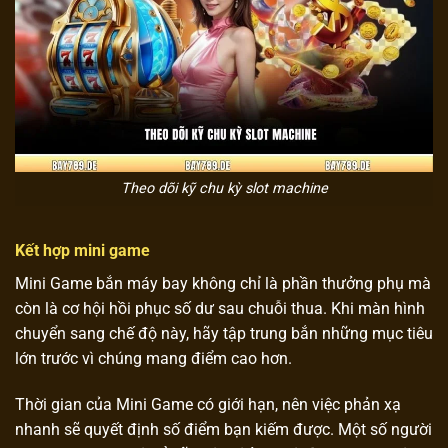
Theo dõi kỹ chu kỳ slot machine
Kết hợp mini game
Mini Game bắn máy bay không chỉ là phần thưởng phụ mà
còn là cơ hội hồi phục số dư sau chuỗi thua. Khi màn hình
chuyển sang chế độ này, hãy tập trung bắn những mục tiêu
lớn trước vì chúng mang điểm cao hơn.
Thời gian của Mini Game có giới hạn, nên việc phản xạ
nhanh sẽ quyết định số điểm bạn kiếm được. Một số người