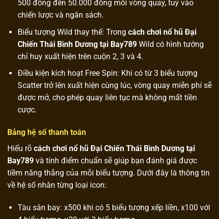
500 đồng đến 50.000 đồng mỗi vòng quay, tuỳ vào
chiến lược và ngân sách.
Biểu tượng Wild thay thế: Trong
cách chơi nổ hũ Đại
Chiến Thái Bình Dương tại Bay789
Wild có hình tướng
chỉ huy xuất hiện trên cuộn 2, 3 và 4.
Điều kiện kích hoạt Free Spin: Khi có từ 3 biểu tượng
Scatter trở lên xuất hiện cùng lúc, vòng quay miễn phí sẽ
được mở, cho phép quay liên tục mà không mất tiền
cược.
Bảng hệ số thanh toán
Hiểu rõ
cách chơi nổ hũ Đại Chiến Thái Bình Dương tại
Bay789
và tính điểm chuẩn sẽ giúp bạn đánh giá được
tiềm năng thắng của mỗi biểu tượng. Dưới đây là thông tin
về hệ số nhân từng loại icon:
Tàu sân bay: x500 khi có 5 biểu tượng xếp liền, x100 với