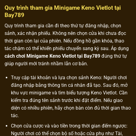
Quy trình tham gia Minigame Keno Vietlot tại
Bay789
Quy trình tham gia cần đi theo thứ tự đăng nhập, chọn
sảnh, xác nhận phiếu. Không nên chọn cửa khi chưa đọc
thời gian còn lại của phiên. Nếu đồng hồ gần khóa, thao
tác chậm có thể khiến phiếu chuyển sang kỳ sau. Áp dụng
cách chơi Minigame Keno Vietlot tại Bay789
đúng thứ tự
giúp người mới tránh nhầm lẫn cơ bản.
Truy cập tài khoản và lựa chọn sảnh Keno: Người chơi
đăng nhập bằng thông tin cá nhân đã tạo. Sau đó, mở
khu vực minigame và tìm biểu tượng Keno Vietlot. Cần
kiểm tra đúng tên sảnh trước khi đặt điểm. Nếu giao
diện có nhiều phiên, hãy chọn bàn còn đủ thời gian thao
tác.
Chọn cửa cược và vào tiền trong thời gian đếm ngược:
Người chơi có thể chọn bộ số hoặc cửa phụ như Tài,