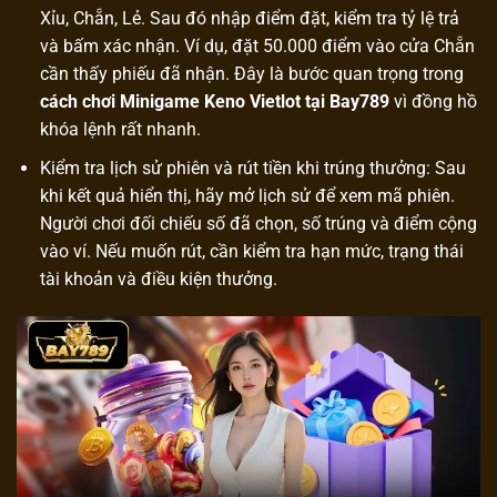
Xỉu, Chẵn, Lẻ. Sau đó nhập điểm đặt, kiểm tra tỷ lệ trả
và bấm xác nhận. Ví dụ, đặt 50.000 điểm vào cửa Chẵn
cần thấy phiếu đã nhận. Đây là bước quan trọng trong
cách chơi Minigame Keno Vietlot tại Bay789
vì đồng hồ
khóa lệnh rất nhanh.
Kiểm tra lịch sử phiên và rút tiền khi trúng thưởng: Sau
khi kết quả hiển thị, hãy mở lịch sử để xem mã phiên.
Người chơi đối chiếu số đã chọn, số trúng và điểm cộng
vào ví. Nếu muốn rút, cần kiểm tra hạn mức, trạng thái
tài khoản và điều kiện thưởng.