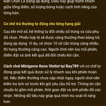
kiện Chẵn Lẻ đang áp dụng. Điều này giúp tránh nhầm
giữa tổng điểm, số lượng bóng hoặc cách tính riêng của
từng bàn.
Cơ chế trả thưởng tự động cho từng hạng giải
Sau khi mở số, hệ thống tự đối chiếu số trùng và cửa phụ
đã chọn. Phiếu hợp lệ sẽ được cộng thưởng theo bảng trả
đang áp dụng. Ví dụ, vé chọn 10 số cần trùng càng nhiều
thì hạng thưởng càng cao. Người chơi nên lưu mã phiên,
điểm đặt và ảnh kết quả để đối chiếu khi cần.
Cách chơi Minigame Keno Vietlot tại Bay789
với cơ chế tự
động giúp kết quả được xử lý nhanh sau khi phiên hoàn
tất. Nếu điểm thưởng chưa cập nhật ngay, người chơi nên
kiểm tra lịch sử trước khi gửi yêu cầu hỗ trợ. Thông tin cần
chuẩn bị gồm mã phiên, thời gian đặt và ảnh phiếu đã xác
nhận. Những dữ liệu này giúp quá trình tra soát rõ ràng
hơn.