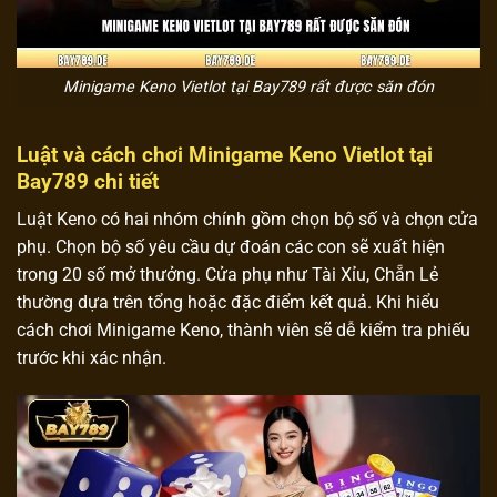
Minigame Keno Vietlot tại Bay789 rất được săn đón
Luật và cách chơi Minigame Keno Vietlot tại
Bay789 chi tiết
Luật Keno có hai nhóm chính gồm chọn bộ số và chọn cửa
phụ. Chọn bộ số yêu cầu dự đoán các con sẽ xuất hiện
trong 20 số mở thưởng. Cửa phụ như Tài Xỉu, Chẵn Lẻ
thường dựa trên tổng hoặc đặc điểm kết quả. Khi hiểu
cách chơi Minigame Keno, thành viên sẽ dễ kiểm tra phiếu
trước khi xác nhận.