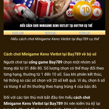
Hiểu cách chơi Minigame Keno Vietlot tại Bay789 cụ thể
Cách chơi Minigame Keno Vietlot tại Bay789 về bộ số
Người chơi tại
cổng game Bay789
chọn một nhóm số
trong dải từ 01 đến 80. Số lượng chọn có thể thay đổi theo
từng hạng, thường từ 1 đến 10 số. Sau khi phiên kết thúc,
hệ thống so các số chọn với 20 số kết quả. Ví dụ, chọn 6 số
và trùng 4 số thì thưởng theo hạng trùng 4 của bậc đó.
Đối với các tân thủ mới bắt đầu tìm hiểu
cách chơi
Minigame Keno Vietlot tại Bay789
thì
nên kiểm tra kỹ lại