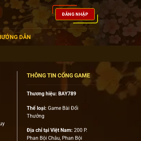
ĐĂNG NHẬP
HƯỚNG DẪN
THÔNG TIN CỔNG GAME
Thương hiệu:
BAY789
Thể loại:
Game Bài Đổi
Thưởng
ruy
Địa chỉ tại Việt Nam:
200 P.
Phan Bội Châu, Phan Bội