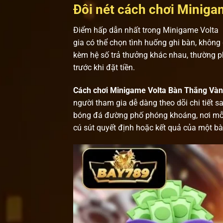
Đôi nét cách chơi Miniga
Điểm hấp dẫn nhất trong Minigame Volta 
gia có thể chọn tình huống ghi bàn, không
kèm hệ số trả thưởng khác nhau, thường p
trước khi đặt tiền.
Cách chơi Minigame Volta Bàn Thắng Vàn
người tham gia dễ dàng theo dõi chi tiết
bóng đá đường phố phóng khoáng, nơi mỗi
cú sút quyết định hoặc kết quả của một bà