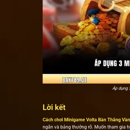
Áp dụng 
Lời kết
Cách chơi Minigame Volta Bàn Thắng Vàn
ngắn và bảng thưởng rõ. Muốn tham gia hi