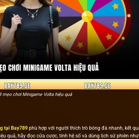
3 mẹo chơi Minigame Volta hiệu quả
g tại Bay789
phù hợp với người thích trò bóng đá nhanh, kết qu
ệu quả, hãy đọc cửa cược, tính hệ số và dùng lịch sử phiên như