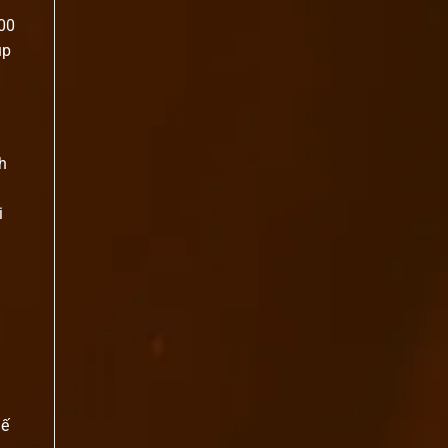
000
úp
h
i
m
hế