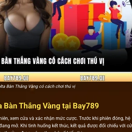
ta Bàn Thắng Vàng có cách chơi thú vị
a Bàn Thắng Vàng tại Bay789
iên, xem cửa và xác nhận mức cược. Trước khi phiên đóng, hệ
ang mở. Khi tình huống kết thúc, kết quả được đối chiếu với c