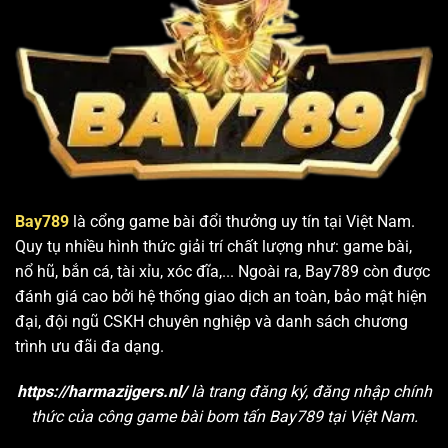
Bay789
là cổng game bài đổi thưởng uy tín tại Việt Nam.
Quy tụ nhiều hình thức giải trí chất lượng như: game bài,
nổ hũ, bắn cá, tài xỉu, xóc đĩa,... Ngoài ra, Bay789 còn được
đánh giá cao bởi hệ thống giao dịch an toàn, bảo mật hiện
đại, đội ngũ CSKH chuyên nghiệp và danh sách chương
trình ưu đãi đa dạng.
https://harmazijgers.nl/
là trang đăng ký, đăng nhập chính
thức của công game bài bom tấn Bay789 tại Việt Nam.