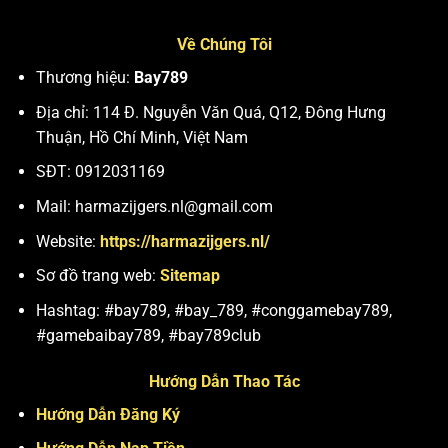
Về Chúng Tôi
Thương hiệu:
Bay789
Địa chỉ: 114 Đ. Nguyễn Văn Quá, Q12, Đông Hưng
Thuận, Hồ Chí Minh, Việt Nam
SĐT: 0912031169
Mail:
harmazijgers.nl@gmail.com
Website:
https://harmazijgers.nl/
Sơ đồ trang web:
Sitemap
Hashtag: #bay789, #bay_789, #conggamebay789,
#gamebaibay789, #bay789club
Hướng Dẫn Thao Tác
Hướng Dẫn Đăng Ký