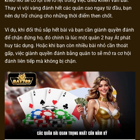
khéo léo sẽ có lợi thế rõ rệt trong việc điều khiển ván bài.
Thay vì vội vàng đánh hết các quân cao ngay từ đầu, bạn
nên dự trữ chúng cho những thời điểm then chốt.
Ví dụ, khi đối thủ sắp hết bài và bạn cần giành quyền đánh
để chặn đứng họ, đó chính là lúc một quân 2 hay Át phát
huy tác dụng. Hoặc khi bạn còn nhiều bài nhỏ cần thoát
gấp, việc giành quyền đánh bằng quân to sẽ mở ra cơ hội
đánh liên tiếp mà không bị chặn.