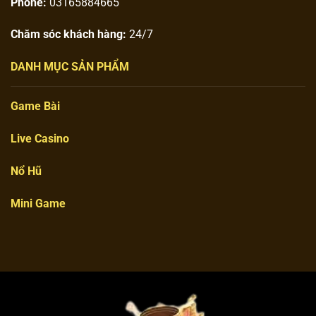
Phone:
03165884665
Chăm sóc khách hàng:
24/7
DANH MỤC SẢN PHẨM
Game Bài
Live Casino
Nổ Hũ
Mini Game