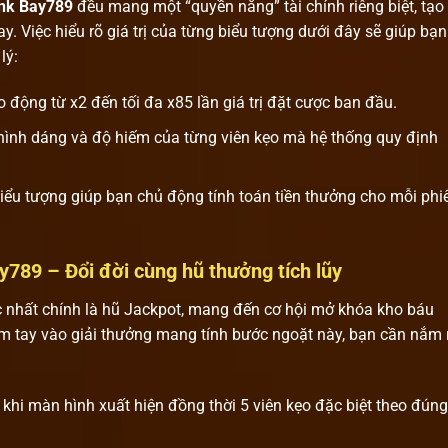
ink Bay789
đều mang một “quyền năng” tài chính riêng biệt, tạo
y. Việc hiểu rõ giá trị của từng biểu tượng dưới đây sẽ giúp bạn
lý:
ộng từ x2 đến tối đa x85 lần giá trị đặt cược ban đầu.
hình dáng và độ hiếm của từng viên kẹo mà hệ thống quy định
 biểu tượng giúp bạn chủ động tính toán tiền thưởng cho mỗi phi
789 – Đổi đời cùng hũ thưởng tích lũy
 nhất chính là hũ Jackpot, mang đến cơ hội mở khóa kho báu
m tay vào giải thưởng mang tính bước ngoặt này, bạn cần nắm 
 khi màn hình xuất hiện đồng thời 5 viên kẹo đặc biệt theo đúng