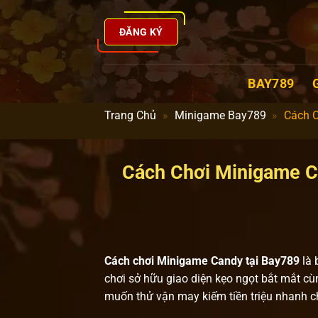
Bỏ
qua
ĐĂNG KÝ
nội
dung
BAY789
Trang Chủ
»
Minigame Bay789
»
Cách 
Cách Chơi Minigame C
Cách chơi Minigame Candy tại Bay789
là 
chơi sở hữu giao diện kẹo ngọt bắt mắt cù
muốn thử vận may kiếm tiền triệu nhanh 