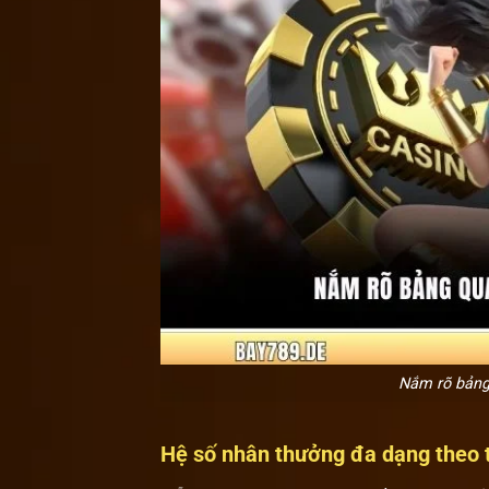
Nắm rõ bảng 
Hệ số nhân thưởng đa dạng theo 