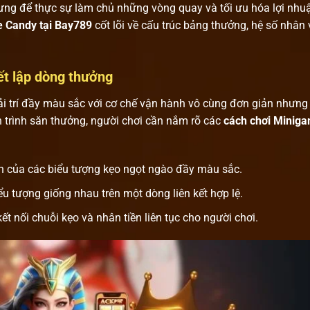
nhưng để thực sự làm chủ những vòng quay và tối ưu hóa lợi nhu
e Candy tại Bay789
cốt lõi về cấu trúc bảng thưởng, hệ số nhân 
ết lập dòng thưởng
i trí đầy màu sắc với cơ chế vận hành vô cùng đơn giản nhưng
 trình săn thưởng, người chơi cần nắm rõ các
cách chơi Minig
ên của các biểu tượng kẹo ngọt ngào đầy màu sắc.
iểu tượng giống nhau trên một dòng liên kết hợp lệ.
ết nối chuỗi kẹo và nhân tiền liên tục cho người chơi.