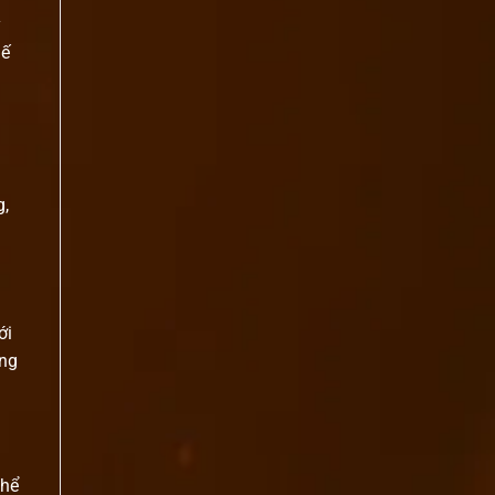
y
hế
g,
ới
ừng
thể