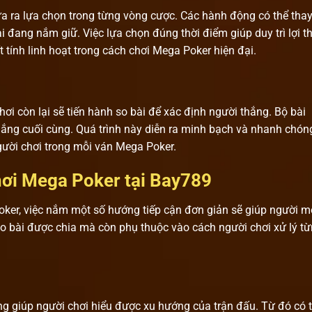
đưa ra lựa chọn trong từng vòng cược. Các hành động có thể tha
 đang nắm giữ. Việc lựa chọn đúng thời điểm giúp duy trì lợi t
t tính linh hoạt trong cách chơi Mega Poker hiện đại.
ơi còn lại sẽ tiến hành so bài để xác định người thắng. Bộ bài
hắng cuối cùng. Quá trình này diễn ra minh bạch và nhanh chón
ười chơi trong mỗi ván Mega Poker.
hơi Mega Poker tại Bay789
oker, việc nắm một số hướng tiếp cận đơn giản sẽ giúp người m
ào bài được chia mà còn phụ thuộc vào cách người chơi xử lý t
ung giúp người chơi hiểu được xu hướng của trận đấu. Từ đó có 