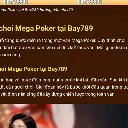
ga Poker tại Bay789 hướng dẫn chi tiết
chơi Mega Poker tại Bay789
 rõ từng bước diễn ra trong một ván Mega Poker. Quy trình chơi
 từ khi bắt đầu vào bàn cho đến lúc kết thúc ván. Mỗi giai đoạn 
 cuối cùng.
hơi Mega Poker tại Bay789
phù hợp với mức độ mong muốn trước khi bắt đầu ván. Sau khi 
o tất cả người chơi. Giai đoạn này là bước khởi đầu quan trọng t
quyết định nền tảng để xây dựng chiến lược trong toàn ván.