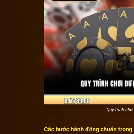
Quy trình chơi
Các bước hành động chuẩn trong