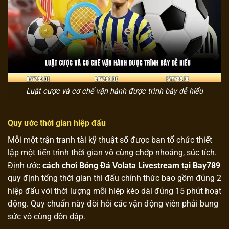
Luật cược và cơ chế vận hành được trình bày dễ hiểu
Quy ước thời gian hiệp đấu
Mỗi một trận tranh tài kỹ thuật số được ban tổ chức thiết
lập một tiến trình thời gian vô cùng chớp nhoáng, súc tích.
Định ước
cách chơi Bóng Đá Volata Livestream tại Bay789
quy định tổng thời gian thi đấu chính thức bao gồm đúng 2
hiệp đấu với thời lượng mỗi hiệp kéo dài đúng 15 phút hoạt
động. Quy chuẩn này đòi hỏi các vận động viên phải bung
sức vô cùng dồn dập.