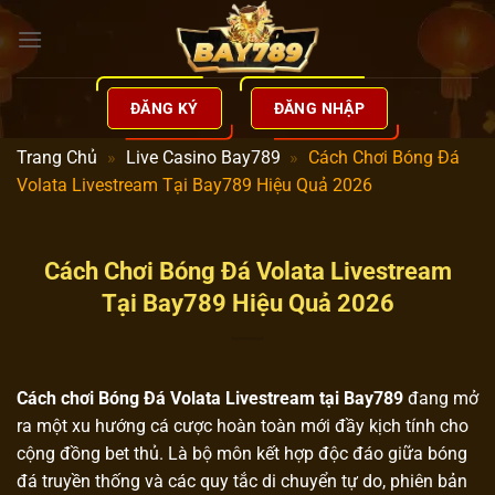
Bỏ
qua
nội
dung
ĐĂNG KÝ
ĐĂNG NHẬP
Trang Chủ
»
Live Casino Bay789
»
Cách Chơi Bóng Đá
Volata Livestream Tại Bay789 Hiệu Quả 2026
Cách Chơi Bóng Đá Volata Livestream
Tại Bay789 Hiệu Quả 2026
Cách chơi Bóng Đá Volata Livestream tại Bay789
đang mở
ra một xu hướng cá cược hoàn toàn mới đầy kịch tính cho
cộng đồng bet thủ. Là bộ môn kết hợp độc đáo giữa bóng
đá truyền thống và các quy tắc di chuyển tự do, phiên bản