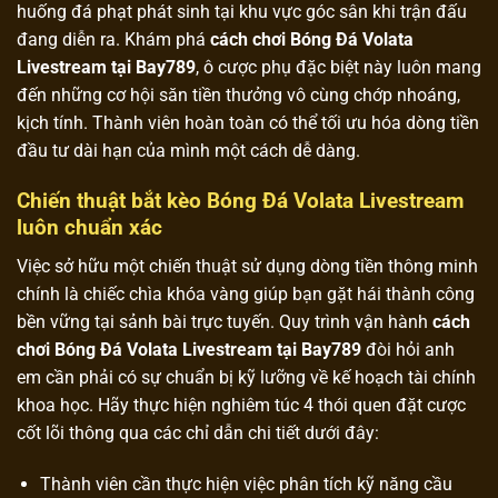
huống đá phạt phát sinh tại khu vực góc sân khi trận đấu
đang diễn ra. Khám phá
cách chơi Bóng Đá Volata
Livestream tại Bay789
, ô cược phụ đặc biệt này luôn mang
đến những cơ hội săn tiền thưởng vô cùng chớp nhoáng,
kịch tính. Thành viên hoàn toàn có thể tối ưu hóa dòng tiền
đầu tư dài hạn của mình một cách dễ dàng.
Chiến thuật bắt kèo Bóng Đá Volata Livestream
luôn chuẩn xác
Việc sở hữu một chiến thuật sử dụng dòng tiền thông minh
chính là chiếc chìa khóa vàng giúp bạn gặt hái thành công
bền vững tại sảnh bài trực tuyến. Quy trình vận hành
cách
chơi Bóng Đá Volata Livestream tại Bay789
đòi hỏi anh
em cần phải có sự chuẩn bị kỹ lưỡng về kế hoạch tài chính
khoa học. Hãy thực hiện nghiêm túc 4 thói quen đặt cược
cốt lõi thông qua các chỉ dẫn chi tiết dưới đây:
Thành viên cần thực hiện việc phân tích kỹ năng cầu