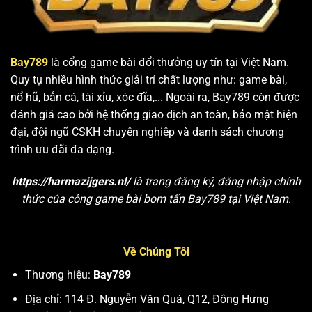
Bay789
là cổng game bài đổi thưởng uy tín tại Việt Nam.
Quy tụ nhiều hình thức giải trí chất lượng như: game bài,
nổ hũ, bắn cá, tài xỉu, xóc đĩa,... Ngoài ra, Bay789 còn được
đánh giá cao bởi hệ thống giao dịch an toàn, bảo mật hiện
đại, đội ngũ CSKH chuyên nghiệp và danh sách chương
trình ưu đãi đa dạng.
https://harmazijgers.nl/
là trang đăng ký, đăng nhập chính
thức của công game bài bom tấn Bay789 tại Việt Nam.
Về Chúng Tôi
Thương hiệu:
Bay789
Địa chỉ: 114 Đ. Nguyễn Văn Quá, Q12, Đông Hưng