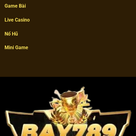
Game Bài
Live Casino
Nổ Hũ
Mini Game