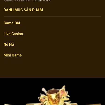
DANH MỤC SẢN PHẨM
Game Bài
Live Casino
Nổ Hũ
Mini Game