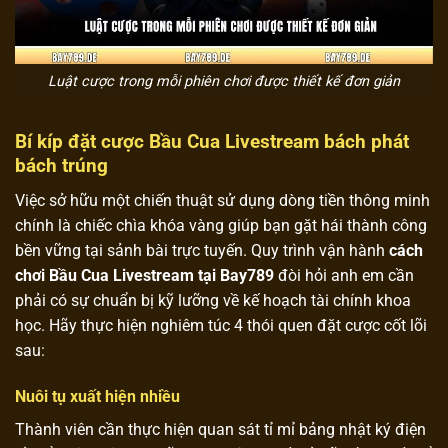
Luật cược trong mỗi phiên chơi được thiết kế đơn giản
Bí kíp đặt cược Bầu Cua Livestream bách phát
bách trúng
Việc sở hữu một chiến thuật sử dụng dòng tiền thông minh
chính là chiếc chìa khóa vàng giúp bạn gặt hái thành công
bền vững tại sảnh bài trực tuyến. Quy trình vận hành
cách
chơi Bầu Cua Livestream tại Bay789
đòi hỏi anh em cần
phải có sự chuẩn bị kỹ lưỡng về kế hoạch tài chính khoa
học. Hãy thực hiện nghiêm túc 4 thói quen đặt cược cốt lõi
sau:
Nuôi tụ xuất hiện nhiều
Thành viên cần thực hiện quan sát tỉ mỉ bảng nhật ký điện