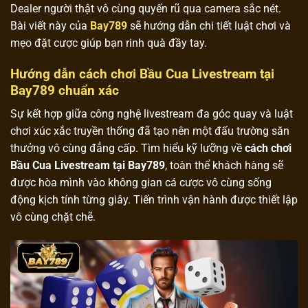
Dealer người thật vô cùng quyến rũ qua camera sắc nét.
Bài viết này của
Bay789
sẽ hướng dẫn chi tiết luật chơi và
mẹo đặt cược giúp bạn rinh quà đầy tay.
Hướng dẫn cách chơi Bầu Cua Livestream tại
Bay789 chuẩn xác
Sự kết hợp giữa công nghệ livestream đa góc quay và luật
chơi xúc xắc truyền thống đã tạo nên một đấu trường săn
thưởng vô cùng đẳng cấp. Tìm hiểu kỹ lưỡng về
cách chơi
Bầu Cua Livestream tại Bay789
, toàn thể khách hàng sẽ
được hòa mình vào không gian cá cược vô cùng sống
động kịch tính từng giây. Tiến trình vận hành được thiết lập
vô cùng chặt chẽ.